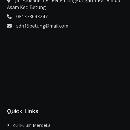
Jln. Afdeling 1 PTPN VII Lingkungan 1 Kel. Rimba
Asam Kec. Betung
081373693247
sdn15betung@mail.com
Quick Links
Kurikulum Merdeka