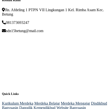
Kontak Kami
Jln. Afdeling 1 PTPN VII Lingkungan 1 Kel. Rimba Asam Kec.
Betung
081373693247
sdn15betung@mail.com
Quick Links
Kurikulum Merdeka
Merdeka Belajar
Merdeka Mengajar
Disdikbud
Banyuasin
Dapodik
Kemendikbud
Website Banyuasin